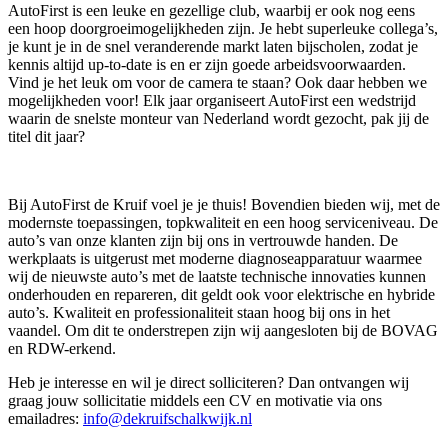
AutoFirst is een leuke en gezellige club, waarbij er ook nog eens
een hoop doorgroeimogelijkheden zijn. Je hebt superleuke collega’s,
je kunt je in de snel veranderende markt laten bijscholen, zodat je
kennis altijd up-to-date is en er zijn goede arbeidsvoorwaarden.
Vind je het leuk om voor de camera te staan? Ook daar hebben we
mogelijkheden voor! Elk jaar organiseert AutoFirst een wedstrijd
waarin de snelste monteur van Nederland wordt gezocht, pak jij de
titel dit jaar?
Bij AutoFirst de Kruif voel je je thuis! Bovendien bieden wij, met de
modernste toepassingen, topkwaliteit en een hoog serviceniveau. De
auto’s van onze klanten zijn bij ons in vertrouwde handen. De
werkplaats is uitgerust met moderne diagnoseapparatuur waarmee
wij de nieuwste auto’s met de laatste technische innovaties kunnen
onderhouden en repareren, dit geldt ook voor elektrische en hybride
auto’s. Kwaliteit en professionaliteit staan hoog bij ons in het
vaandel. Om dit te onderstrepen zijn wij aangesloten bij de BOVAG
en RDW-erkend.
Heb je interesse en wil je direct solliciteren? Dan ontvangen wij
graag jouw sollicitatie middels een CV en motivatie via ons
emailadres:
info@dekruifschalkwijk.nl