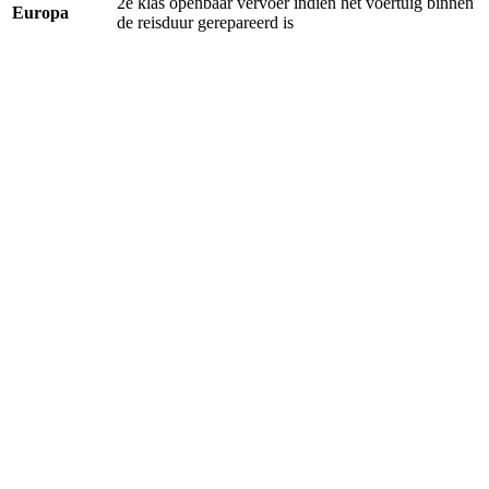
2e klas openbaar vervoer indien het voertuig binnen
Europa
de reisduur gerepareerd is