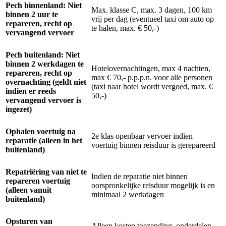
Pech binnenland: Niet
Max. klasse C, max. 3 dagen, 100 km
binnen 2 uur te
vrij per dag (eventueel taxi om auto op
repareren, recht op
te halen, max. € 50,-)
vervangend vervoer
Pech buitenland: Niet
binnen 2 werkdagen te
Hotelovernachtingen, max 4 nachten,
repareren, recht op
max € 70,- p.p.p.n. voor alle personen
overnachting (geldt niet
(taxi naar hotel wordt vergoed, max. €
indien er reeds
50,-)
vervangend vervoer is
ingezet)
Ophalen voertuig na
2e klas openbaar vervoer indien
reparatie (alleen in het
voertuig binnen reisduur is gerepareerd
buitenland)
Repatriëring van niet te
Indien de reparatie niet binnen
repareren voertuig
oorspronkelijke reisduur mogelijk is en
(alleen vanuit
minimaal 2 werkdagen
buitenland)
Opsturen van
Alleen kosten toezending, onderdelen